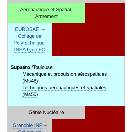
Aéronautique et Spatial,
Armement
EUROSAE
–
Collège de
Polytechnique
INSA Lyon FC
Supaéro
/Toulouse
Mécanique et propulsion aérospatiales
(Ms48)
Techniques aéronautiques et spatiales
(Ms50)
Génie Nucléaire
Grenoble INP
–