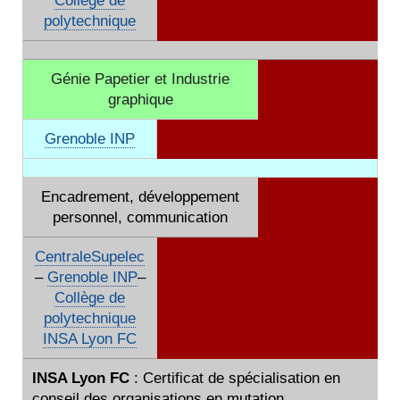
Collège de
polytechnique
Génie Papetier et Industrie
graphique
Grenoble INP
Encadrement, développement
personnel, communication
CentraleSupelec
–
Grenoble INP
–
Collège de
polytechnique
INSA Lyon FC
INSA Lyon FC
: Certificat de spécialisation en
conseil des organisations en mutation