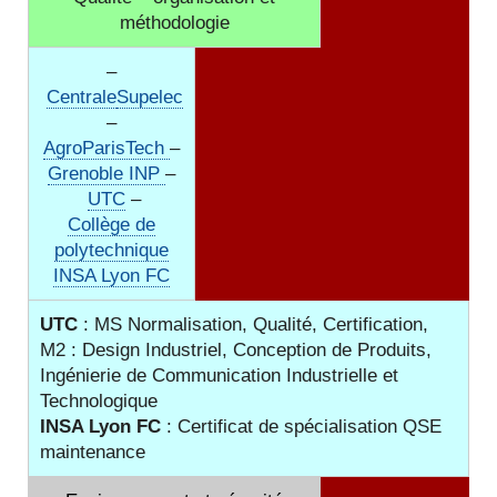
méthodologie
–
Centrale
Supelec
–
AgroParisTech
–
Grenoble INP
–
UTC
–
Collège de
polytechnique
INSA Lyon FC
UTC
: MS Normalisation, Qualité, Certification,
M2 : Design Industriel, Conception de Produits,
Ingénierie de Communication Industrielle et
Technologique
INSA Lyon FC
: Certificat de spécialisation QSE
maintenance