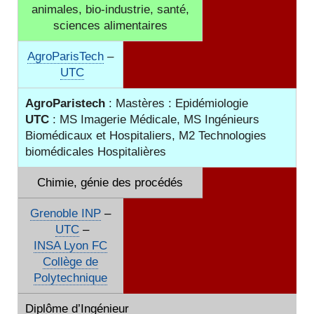
animales, bio-industrie, santé,
sciences alimentaires
AgroParisTech
–
UTC
AgroParistech
: Mastères :
Epidémiologie
U
TC
: MS Imagerie Médicale, MS Ingénieurs
Biomédicaux et Hospitaliers, M2 Technologies
biomédicales Hospitalières
Chimie, génie des procédés
Grenoble INP
–
UTC
–
INSA Lyon FC
Collège de
Polytechnique
Diplôme d’Ingénieur