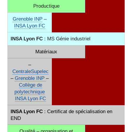
Productique
Grenoble INP
–
INSA Lyon FC
INSA Lyon FC
: MS Génie industriel
Matériaux
–
CentraleSupelec
–
Grenoble INP
–
Collège de
polytechnique
INSA Lyon FC
INSA Lyon FC
: Certificat de spécialisation en
END
Qualité – organisation et