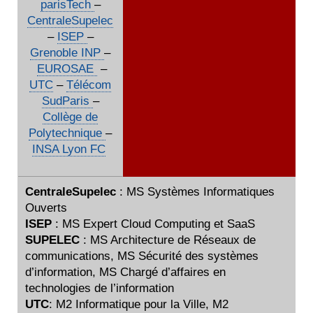
parisTech
–
CentraleSupelec
–
ISEP
–
Grenoble INP
–
EUROSAE
–
UTC
–
Télécom
SudParis
–
Collège de
Polytechnique
–
INSA Lyon FC
CentraleSupelec
: MS Systèmes Informatiques
Ouverts
ISEP
: MS Expert Cloud Computing et SaaS
SUPELEC
: MS Architecture de Réseaux de
communications, MS Sécurité des systèmes
d’information, MS Chargé d’affaires en
technologies de l’information
UTC
: M2 Informatique pour la Ville, M2