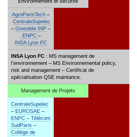
Environnement et sécurité
AgroParisTech
–
CentraleSupelec
–
Grenoble INP
–
ENPC
–
INSA Lyon FC
INSA Lyon FC
: MS management de
l’environnement – MS Environnemental policy,
risk and management – Certificat de
spécialisation QSE maintance.
Management de Projets
CentraleSupelec
–
EUROSAE
–
ENPC
–
Télécom
SudParis
–
Collège de