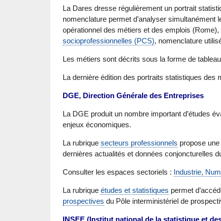
La Dares dresse régulièrement un portrait statist
nomenclature permet d’analyser simultanément les
opérationnel des métiers et des emplois (Rome), u
socioprofessionnelles (PCS)
, nomenclature utili
Les métiers sont décrits sous la forme de tableau
La dernière édition des portraits statistiques des
DGE, Direction Générale des Entreprises
La DGE produit un nombre important d’études éval
enjeux économiques.
La rubrique
secteurs professionnels
propose une p
dernières actualités et données conjoncturelles du 
Consulter les espaces sectoriels :
Industrie, N
um
La rubrique
études et statistiques
permet d’accéde
prospectives
du Pôle interministériel de prospect
INSEE (Institut national de la statistique et 