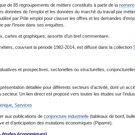
ique de 85 regroupements de métiers constitués à partir de la
nomencl
 données de l’emploi et les données du marché du travail par métier
tilisé par Pôle emploi pour classer les offres et les demandes d’empl
sée par l’Insee dans ses enquêtes.
x, cartes et graphiques, assortis d’un bref commentaire.
 métiers, couvrant la période 1982-2014, est diffusé dans la collection
uatives et prospectives, sectorielles ou structurelles, conjoncturell
résentation détaillée pour différents secteurs d’activité, dont un accè
secteur. Un lien direct est proposé vers toutes les études sur l’indust
érique, S
ervices
r aux publications de
conjoncture industrielle
(tableaux de bord, bulle
ive et d’anticipation des mutations économiques (Pipame).
des études économiques)