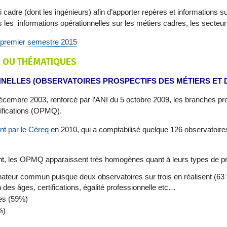
adre (dont les ingénieurs) afin d’apporter repères et informations sur
es les informations opérationnelles sur les métiers cadres, les secteu
u premier semestre 2015
S OU THÉMATIQUES
ELLES (OBSERVATOIRES PROSPECTIFS DES MÉTIERS ET D
décembre 2003, renforcé par l’ANI du 5 octobre 2009, les branches pro
lifications (OPMQ).
t par le Céreq
en 2010, qui a comptabilisé quelque 126 observatoire
, les OPMQ apparaissent très homogènes quant à leurs types de pr
minateur commun puisque deux observatoires sur trois en réalisent (6
 des âges, certifications, égalité professionnelle etc…
ues (59%)
%)